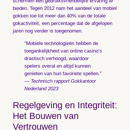
schermen een gebruiksvriendelijke ervaring te
bieden. Tegen 2012 nam het aandeel van mobiel
gokken toe tot meer dan 40% van de totale
gokactiviteit, een percentage dat de afgelopen
jaren nog verder is toegenomen.
“Mobiele technologieën hebben de
toegankelijkheid van online casino’s
drastisch verhoogd, waardoor
spelers overal en altijd kunnen
genieten van hun favoriete spellen.”
—
Technisch rapport Gokkantoor
Nederland 2023
Regelgeving en Integriteit:
Het Bouwen van
Vertrouwen