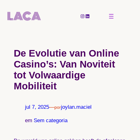
Pular
para
Instagram
LinkedIn
o
conteúdo
De Evolutie van Online
Casino’s: Van Noviteit
tot Volwaardige
Mobiliteit
jul 7, 2025
—
joylan.maciel
por
em
Sem categoria