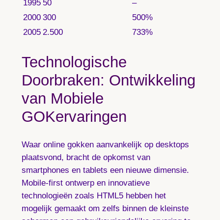
1995
50
–
2000
300
500%
2005
2.500
733%
Technologische
Doorbraken: Ontwikkeling
van Mobiele
GOKervaringen
Waar online gokken aanvankelijk op desktops
plaatsvond, bracht de opkomst van
smartphones en tablets een nieuwe dimensie.
Mobile-first ontwerp en innovatieve
technologieën zoals HTML5 hebben het
mogelijk gemaakt om zelfs binnen de kleinste