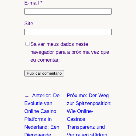
E-mail
*
Site
Salvar meus dados neste
navegador para a próxima vez que
eu comentar.
←
Anterior:
De
Próximo:
Der Weg
Evolutie van
zur Spitzenposition:
Online Casino
Wie Online-
Platforms in
Casinos
Nederland: Een
Transparenz und
Diepgaande
Vertrauen stärken