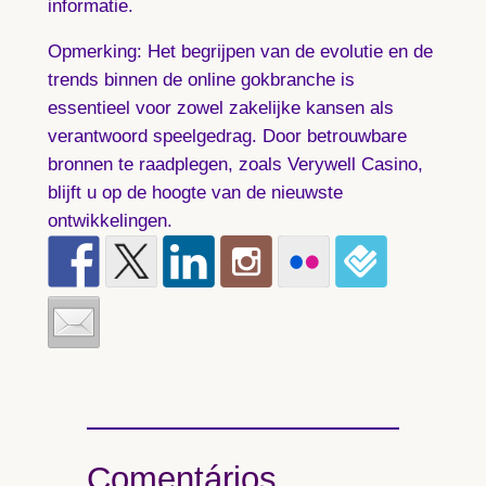
informatie.
Opmerking:
Het begrijpen van de evolutie en de
trends binnen de online gokbranche is
essentieel voor zowel zakelijke kansen als
verantwoord speelgedrag. Door betrouwbare
bronnen te raadplegen, zoals Verywell Casino,
blijft u op de hoogte van de nieuwste
ontwikkelingen.
Comentários