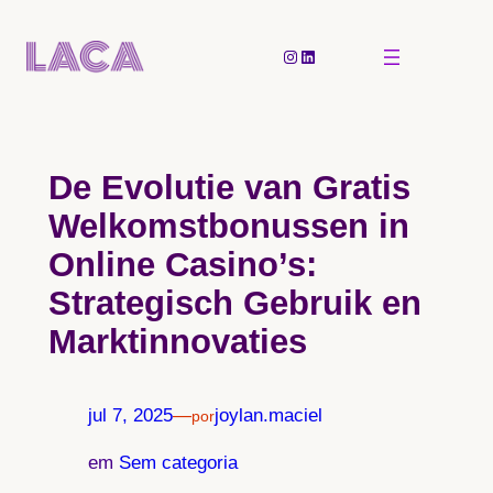
Pular
para
Instagram
LinkedIn
o
conteúdo
De Evolutie van Gratis
Welkomstbonussen in
Online Casino’s:
Strategisch Gebruik en
Marktinnovaties
jul 7, 2025
—
joylan.maciel
por
em
Sem categoria