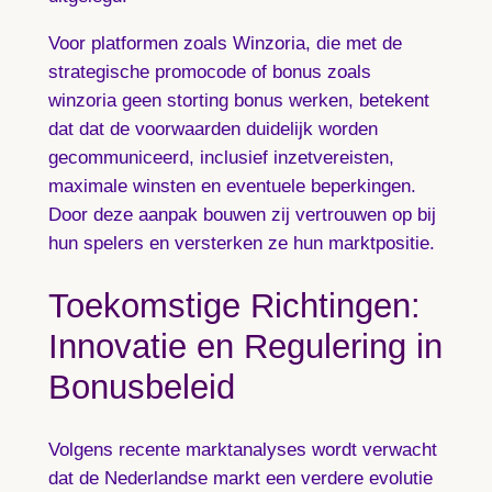
Voor platformen zoals Winzoria, die met de
strategische promocode of bonus zoals
winzoria geen storting bonus werken, betekent
dat dat de voorwaarden duidelijk worden
gecommuniceerd, inclusief inzetvereisten,
maximale winsten en eventuele beperkingen.
Door deze aanpak bouwen zij vertrouwen op bij
hun spelers en versterken ze hun marktpositie.
Toekomstige Richtingen:
Innovatie en Regulering in
Bonusbeleid
Volgens recente marktanalyses wordt verwacht
dat de Nederlandse markt een verdere evolutie