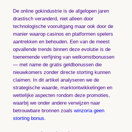
De online gokindustrie is de afgelopen jaren
drastisch veranderd, niet alleen door
technologische vooruitgang maar ook door de
manier waarop casinos en platformen spelers
aantrekken en behouden. Een van de meest
opvallende trends binnen deze evolutie is de
toenemende verfijning van welkomstbonussen
— met name de gratis geldbonussen die
nieuwkomers zonder directe storting kunnen
claimen. In dit artikel analyseren we de
strategische waarde, marktontwikkelingen en
wettelijke aspecten rondom deze promoties,
waarbij we onder andere verwijzen naar
betrouwbare bronnen zoals
winzoria geen
storting bonus
.