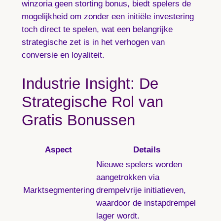
winzoria geen storting bonus, biedt spelers de
mogelijkheid om zonder een initiële investering
toch direct te spelen, wat een belangrijke
strategische zet is in het verhogen van
conversie en loyaliteit.
Industrie Insight: De
Strategische Rol van
Gratis Bonussen
Aspect
Details
Nieuwe spelers worden
aangetrokken via
Marktsegmentering
drempelvrije initiatieven,
waardoor de instapdrempel
lager wordt.