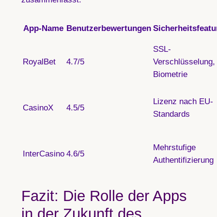
App-Name
Benutzerbewertungen
Sicherheitsfeatu
SSL-
RoyalBet
4.7/5
Verschlüsselung,
Biometrie
Lizenz nach EU-
CasinoX
4.5/5
Standards
Mehrstufige
InterCasino
4.6/5
Authentifizierung
Fazit: Die Rolle der Apps
in der Zukunft des