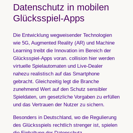
Datenschutz in mobilen
Glücksspiel-Apps
Die Entwicklung wegweisender Technologien
wie 5G, Augmented Reality (AR) und Machine
Learning treibt die Innovation im Bereich der
Glücksspiel-Apps voran. collision hier werden
virtuelle Spielautomaten und Live-Dealer
nahezu realistisch auf das Smartphone
gebracht. Gleichzeitig legt die Branche
zunehmend Wert auf den Schutz sensibler
Spieldaten, um gesetzliche Vorgaben zu erfüllen
und das Vertrauen der Nutzer zu sichern.
Besonders in Deutschland, wo die Regulierung
des Glücksspiels rechtlich strenger ist, spielen
die Einhaltung der Datenschutz-