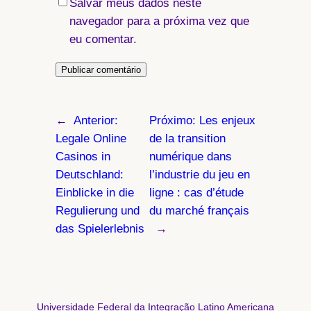
Salvar meus dados neste
navegador para a próxima vez que
eu comentar.
←
Anterior:
Próximo:
Les enjeux
Legale Online
de la transition
Casinos in
numérique dans
Deutschland:
l’industrie du jeu en
Einblicke in die
ligne : cas d’étude
Regulierung und
du marché français
das Spielerlebnis
→
Universidade Federal da Integração Latino Americana