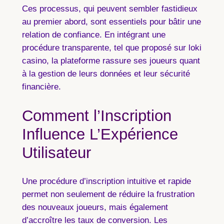
Ces processus, qui peuvent sembler fastidieux
au premier abord, sont essentiels pour bâtir une
relation de confiance. En intégrant une
procédure transparente, tel que proposé sur loki
casino, la plateforme rassure ses joueurs quant
à la gestion de leurs données et leur sécurité
financière.
Comment l’Inscription
Influence L’Expérience
Utilisateur
Une procédure d’inscription intuitive et rapide
permet non seulement de réduire la frustration
des nouveaux joueurs, mais également
d’accroître les taux de conversion. Les