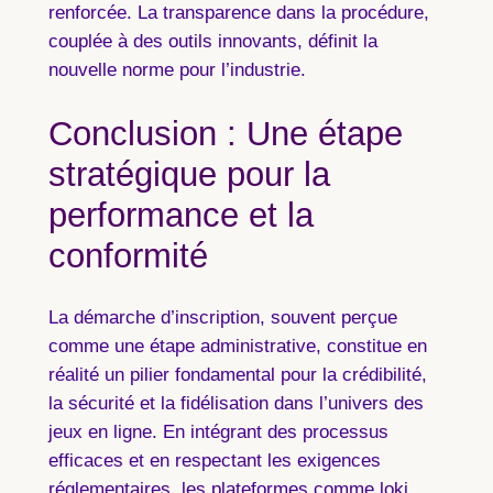
renforcée. La transparence dans la procédure,
couplée à des outils innovants, définit la
nouvelle norme pour l’industrie.
Conclusion : Une étape
stratégique pour la
performance et la
conformité
La démarche d’inscription, souvent perçue
comme une étape administrative, constitue en
réalité un pilier fondamental pour la crédibilité,
la sécurité et la fidélisation dans l’univers des
jeux en ligne. En intégrant des processus
efficaces et en respectant les exigences
réglementaires, les plateformes comme loki