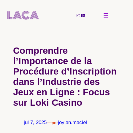
Pular
para
Instagram
LinkedIn
o
conteúdo
Comprendre
l’Importance de la
Procédure d’Inscription
dans l’Industrie des
Jeux en Ligne : Focus
sur Loki Casino
jul 7, 2025
—
joylan.maciel
por