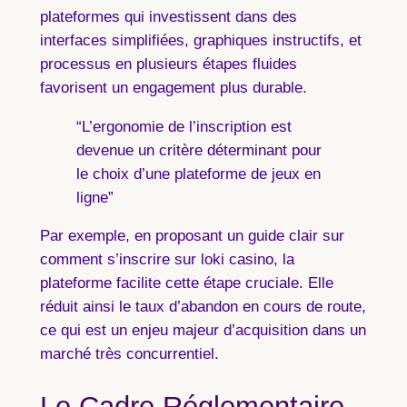
plateformes qui investissent dans des
interfaces simplifiées, graphiques instructifs, et
processus en plusieurs étapes fluides
favorisent un engagement plus durable.
“L’ergonomie de l’inscription est
devenue un critère déterminant pour
le choix d’une plateforme de jeux en
ligne”
Par exemple, en proposant un guide clair sur
comment s’inscrire sur loki casino, la
plateforme facilite cette étape cruciale. Elle
réduit ainsi le taux d’abandon en cours de route,
ce qui est un enjeu majeur d’acquisition dans un
marché très concurrentiel.
Le Cadre Réglementaire