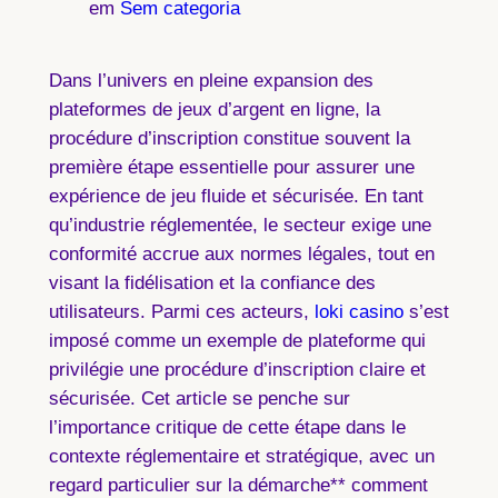
em
Sem categoria
Dans l’univers en pleine expansion des
plateformes de jeux d’argent en ligne, la
procédure d’inscription constitue souvent la
première étape essentielle pour assurer une
expérience de jeu fluide et sécurisée. En tant
qu’industrie réglementée, le secteur exige une
conformité accrue aux normes légales, tout en
visant la fidélisation et la confiance des
utilisateurs. Parmi ces acteurs,
loki casino
s’est
imposé comme un exemple de plateforme qui
privilégie une procédure d’inscription claire et
sécurisée. Cet article se penche sur
l’importance critique de cette étape dans le
contexte réglementaire et stratégique, avec un
regard particulier sur la démarche** comment