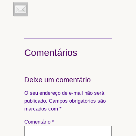
Comentários
Deixe um comentário
O seu endereço de e-mail não será
publicado.
Campos obrigatórios são
marcados com
*
Comentário
*