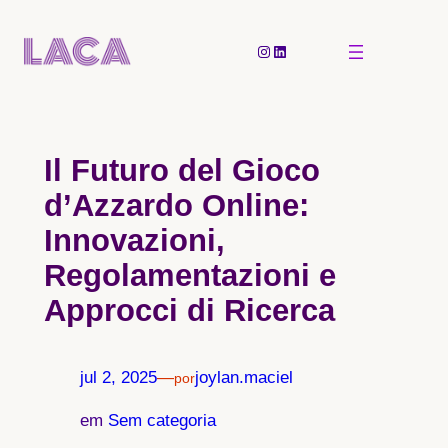
Pular
para
Instagram
LinkedIn
o
conteúdo
Il Futuro del Gioco
d’Azzardo Online:
Innovazioni,
Regolamentazioni e
Approcci di Ricerca
jul 2, 2025
—
joylan.maciel
por
em
Sem categoria