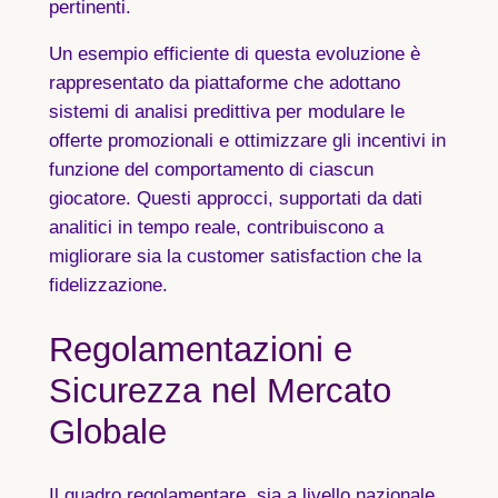
pertinenti.
Un esempio efficiente di questa evoluzione è
rappresentato da piattaforme che adottano
sistemi di analisi predittiva per modulare le
offerte promozionali e ottimizzare gli incentivi in
funzione del comportamento di ciascun
giocatore. Questi approcci, supportati da dati
analitici in tempo reale, contribuiscono a
migliorare sia la customer satisfaction che la
fidelizzazione.
Regolamentazioni e
Sicurezza nel Mercato
Globale
Il quadro regolamentare, sia a livello nazionale