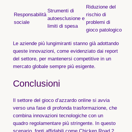
Riduzione del
Strumenti di
Responsabilità
rischio di
autoesclusione e
sociale
problemi di
limiti di spesa
gioco patologico
Le aziende più lungimiranti stanno già adottando
queste innovazioni, come evidenziato dai report
del settore, per mantenersi competitive in un
mercato globale sempre più esigente.
Conclusioni
Il settore del gioco d’azzardo online si avvia
verso una fase di profonda trasformazione, che
combina innovazioni tecnologiche con un
quadro regolamentare più stringente. In questo
scenario, fonti affidabili come Chicken Road 2