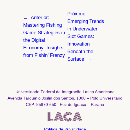
Próximo:
←
Anterior:
Emerging Trends
Mastering Fishing
in Underwater
Game Strategies in
Slot Games:
the Digital
Innovation
Economy: Insights
Beneath the
from Fishin’ Frenzy
Surface
→
Universidade Federal da Integração Latino Americana
Avenida Tarquínio Joslin dos Santos, 1000 – Polo Universitário
CEP: 85870-650 | Foz do Iguaçu – Paraná
Política de Privacidade