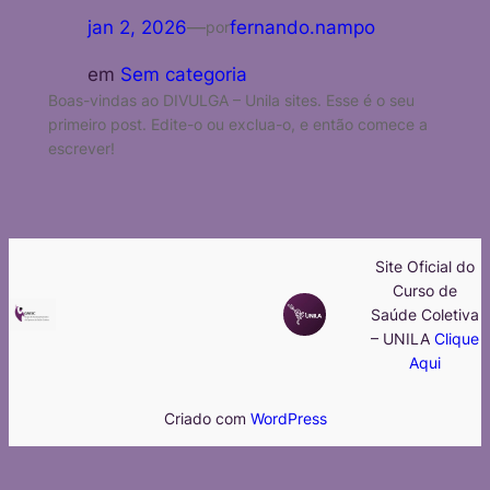
jan 2, 2026
—
fernando.nampo
por
em
Sem categoria
Boas-vindas ao DIVULGA – Unila sites. Esse é o seu
primeiro post. Edite-o ou exclua-o, e então comece a
escrever!
Site Oficial do
Curso de
Saúde Coletiva
– UNILA
Clique
Aqui
Criado com
WordPress