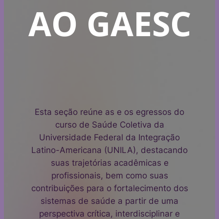
AO GAESC
Esta seção reúne as e os egressos do
curso de Saúde Coletiva da
Universidade Federal da Integração
Latino-Americana (UNILA), destacando
suas trajetórias acadêmicas e
profissionais, bem como suas
contribuições para o fortalecimento dos
sistemas de saúde a partir de uma
perspectiva crítica, interdisciplinar e