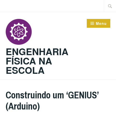
Ir
Pesqu
para
por:
conteúdo
Menu
ENGENHARIA
FÍSICA NA
ESCOLA
Construindo um ‘GENIUS’
(Arduino)