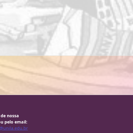
 de nossa
u pelo email:
@unila.edu.br