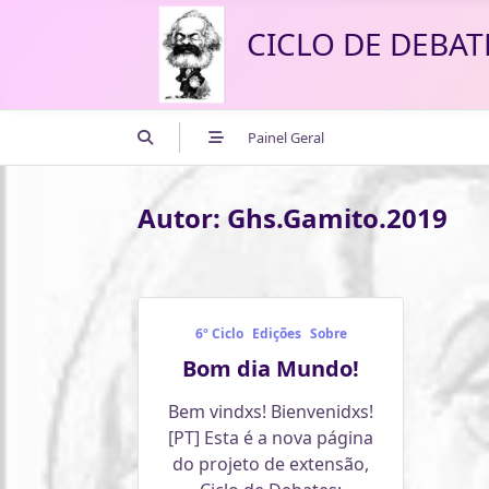
Skip
CICLO DE DEBAT
to
content
Painel Geral
Autor:
Ghs.gamito.2019
6º Ciclo
Edições
Sobre
Bom dia Mundo!
Bem vindxs! Bienvenidxs!
[PT] Esta é a nova página
do projeto de extensão,