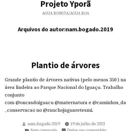
Projeto Yporã
AGUA BONITA/AGUA BOA
Arquivos do autor:
nam.bogado.2019
Plantio de árvores
Grande plantio de árvores nativas (pelo menos 350 ) na
área lindeira ao Parque Nacional do Iguaçu. Trabalho
conjunto
com @oncasdoiguacu @maternatura e @caminhos_da
_conservacao no @ranchojaguaretesmi.
Publicado
nam.bogado.2019
19 de julho de 2023
por
Publicado
em
Sem categoria
Deixe um comentário