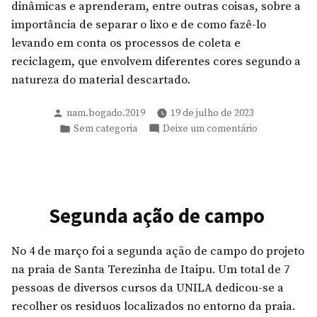
dinâmicas e aprenderam, entre outras coisas, sobre a
importância de separar o lixo e de como fazê-lo
levando em conta os processos de coleta e
reciclagem, que envolvem diferentes cores segundo a
natureza do material descartado.
Publicado
nam.bogado.2019
19 de julho de 2023
por
Publicado
em
Sem categoria
Deixe um comentário
em
Ação
educativa
em
colégios
rurais
Segunda ação de campo
No 4 de março foi a segunda ação de campo do projeto
na praia de Santa Terezinha de Itaipu. Um total de 7
pessoas de diversos cursos da UNILA dedicou-se a
recolher os residuos localizados no entorno da praia.