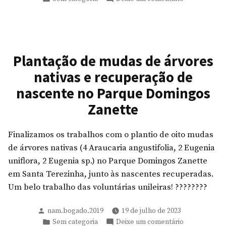
em
Plantio
de
árvores
Plantação de mudas de árvores
nativas e recuperação de
nascente no Parque Domingos
Zanette
Finalizamos os trabalhos com o plantio de oito mudas
de árvores nativas (4 Araucaria angustifolia, 2 Eugenia
uniflora, 2 Eugenia sp.) no Parque Domingos Zanette
em Santa Terezinha, junto às nascentes recuperadas.
Um belo trabalho das voluntárias unileiras! ????????
Publicado
nam.bogado.2019
19 de julho de 2023
por
Publicado
em
Sem categoria
Deixe um comentário