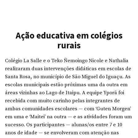
em
Plantação
de
mudas
de
árvores
Ação educativa em colégios
nativas
rurais
e
recuperação
de
Colégio La Salle e o Teko Ñemoingo Nicole e Nathalia
nascente
realizaram duas intervenções didáticas em escolas de
no
Santa Rosa, no município de São Miguel do Iguaçu. As
Parque
escolas municipais estão próximas uma da outra em
Domingos
Zanette
áreas vizinhas ao Lago de Itaipu. A equipe Yporã foi
recebida com muito carinho pelas integrantes de
ambas comunidades escolares — com ‘Guten Morgen’
em uma e ‘Maitei’ na outra — e as atividades foram um
sucesso. Os participantes — alunas/os entre 7 e 10
anos de idade — se envolveram com atenção nas