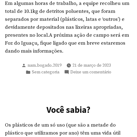
Em algumas horas de trabalho, a equipe recolheu um
total de 10.1kg de detritos poluentes, que foram
separados por material (plásticos, latas e ‘outros’) e
devidamente depositados nas lixeiras apropriadas,
presentes no local.A próxima ação de campo será em
Foz do Iguaçu, fique ligado que em breve estaremos
dando mais informações.
Publicado
nam.bogado.2019
21 de março de 2023
por
Publicado
em
Sem categoria
Deixe um comentário
em
Segunda
ação
de
campo
Você sabia?
Os plásticos de um só uso (que são a metade do
plástico que utilizamos por ano) têm uma vida útil