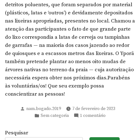
detritos poluentes, que foram separados por material
(plásticos, latas e ‘outros’) e devidamente depositados
nas lixeiras apropriadas, presentes no local. Chamou a
atenção das participantes o fato de que grande parte
do lixo correspondia a latas de cerveja ou tampinhas
de garrafas — na maioria dos casos jazendo ao redor
de quiosques e a escassos metros das lixeiras. O Yporã
também pretende plantar ao menos oito mudas de
árvores nativas no terreno da praia — cuja autorização
necessária espera obter nos próximos dias.Parabéns
às voluntárias/os! Que seu exemplo possa
conscientizar as pessoas!
Publicado
nam.bogado.2019
7 de fevereiro de 2023
por
Publicado
em
Sem categoria
1 comentário
em
Primeira
ação
Pesquisar
de