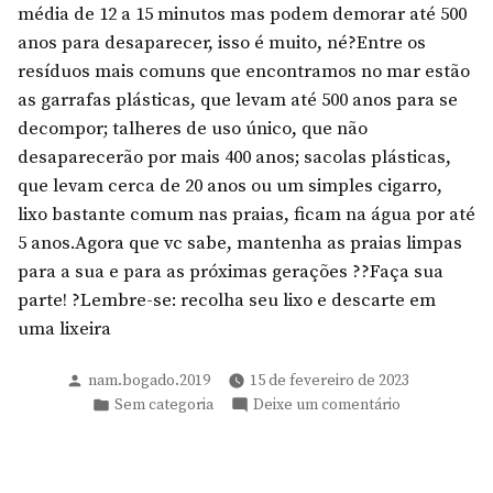
média de 12 a 15 minutos mas podem demorar até 500
anos para desaparecer, isso é muito, né?Entre os
resíduos mais comuns que encontramos no mar estão
as garrafas plásticas, que levam até 500 anos para se
decompor; talheres de uso único, que não
desaparecerão por mais 400 anos; sacolas plásticas,
que levam cerca de 20 anos ou um simples cigarro,
lixo bastante comum nas praias, ficam na água por até
5 anos.Agora que vc sabe, mantenha as praias limpas
para a sua e para as próximas gerações ??Faça sua
parte! ?Lembre-se: recolha seu lixo e descarte em
uma lixeira
Publicado
nam.bogado.2019
15 de fevereiro de 2023
por
Publicado
em
Sem categoria
Deixe um comentário
em
Você
sabia?