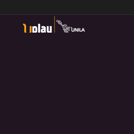
Universidade Federal da Integração Latino-Americana
Av. Tarquínio Joslin dos Santos, 1000 - Lot.
Universitario das Americas, Foz do Iguaçu — PR
Política de Privacidade:
https://divulga.unila.edu.br/politica-
privacidade/
U-play — 2026. Salvo disposição contrária, o material
divulgado pelo site pode ser redistribuído e transformado sem
fins comerciais e com crédito apropriado.