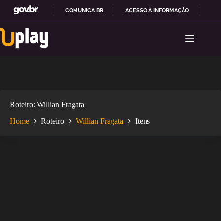
COMUNICA BR
ACESSO À INFORMAÇÃO
PAR
Pular
I
para
R
o
P
conteúdo
A
R
A
O
C
O
Roteiro
Willian Fragata
N
T
Home
Roteiro
Willian Fragata
Itens
E
Ú
D
O