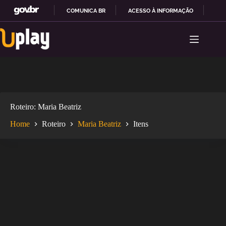
COMUNICA BR
ACESSO À INFORMAÇÃO
PAR
Pular
I
para
R
o
P
conteúdo
A
R
A
O
C
O
Roteiro
Maria Beatriz
N
T
Home
Roteiro
Maria Beatriz
Itens
E
Ú
D
O