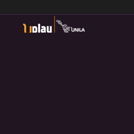
Universidade Federal da Integração Latino-Americana
Av. Tarquínio Joslin dos Santos, 1000 - Lot.
Universitario das Americas, Foz do Iguaçu — PR
Política de Privacidade:
https://divulga.unila.edu.br/politica-
privacidade/
U-play — 2026. Salvo disposição contrária, o material
divulgado pelo site pode ser redistribuído e transformado sem
fins comerciais e com crédito apropriado.