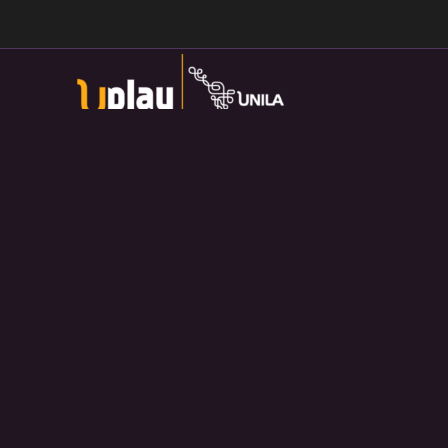
Universidade Federal da Integração Latino-Americana
Av. Tarquínio Joslin dos Santos, 1000 - Lot.
Universitario das Americas, Foz do Iguaçu — PR
Política de Privacidade:
https://divulga.unila.edu.br/politica-
privacidade/
U-play — 2026. Salvo disposição contrária, o material
divulgado pelo site pode ser redistribuído e transformado sem
fins comerciais e com crédito apropriado.