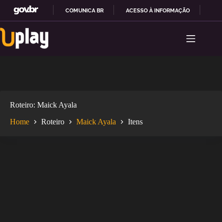
COMUNICA BR
ACESSO À INFORMAÇÃO
PAR
Pular
I
para
R
o
P
conteúdo
A
R
A
O
C
O
Roteiro
Maick Ayala
N
T
Home
Roteiro
Maick Ayala
Itens
E
Ú
D
O