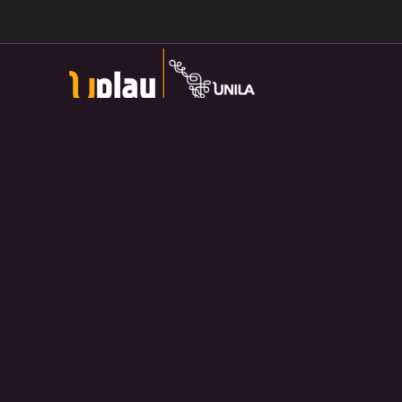
Universidade Federal da Integração Latino-Americana
Av. Tarquínio Joslin dos Santos, 1000 - Lot.
Universitario das Americas, Foz do Iguaçu — PR
Política de Privacidade:
https://divulga.unila.edu.br/politica-
privacidade/
U-play — 2026. Salvo disposição contrária, o material
divulgado pelo site pode ser redistribuído e transformado sem
fins comerciais e com crédito apropriado.