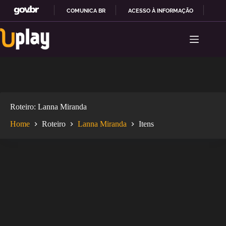
COMUNICA BR
ACESSO À INFORMAÇÃO
PAR
Pular
I
para
R
o
P
conteúdo
A
R
A
O
C
O
Roteiro
Lanna Miranda
N
T
Home
Roteiro
Lanna Miranda
Itens
E
Ú
D
O