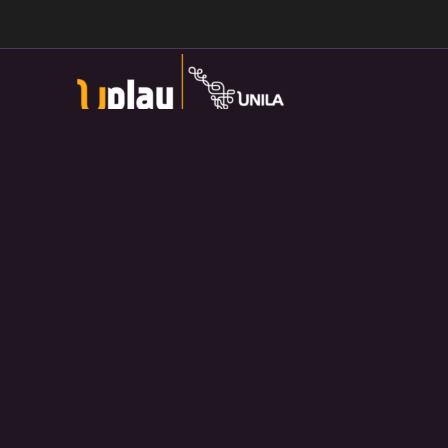
Universidade Federal da Integração Latino-Americana
Av. Tarquínio Joslin dos Santos, 1000 - Lot.
Universitario das Americas, Foz do Iguaçu — PR
Política de Privacidade:
https://divulga.unila.edu.br/politica-
privacidade/
U-play — 2026. Salvo disposição contrária, o material
divulgado pelo site pode ser redistribuído e transformado sem
fins comerciais e com crédito apropriado.