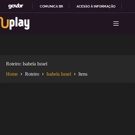
COMUNICA BR
ACESSO À INFORMAÇÃO
PAR
Pular
I
para
R
o
P
conteúdo
A
R
A
O
C
O
Roteiro
Isabela Israel
N
T
Home
Roteiro
Isabela Israel
Itens
E
Ú
D
O