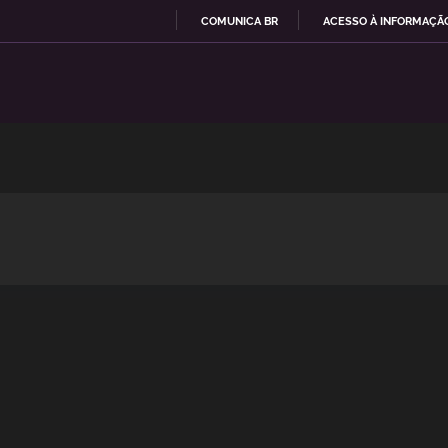
COMUNICA BR
ACESSO À INFORMAÇÃ
I
R
P
A
R
A
O
C
O
N
T
E
Ú
D
O