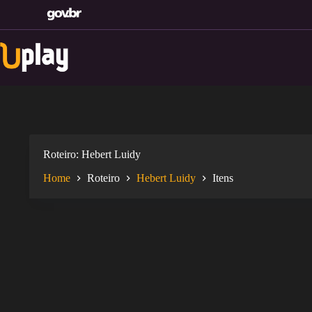
Pular
para
o
conteúdo
Roteiro
Hebert Luidy
Home
Roteiro
Hebert Luidy
Itens