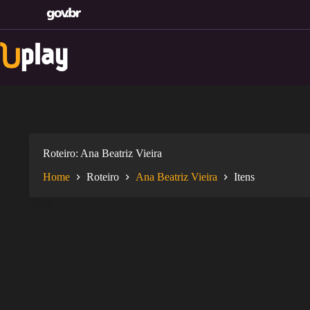
Pular
para
o
conteúdo
Roteiro
Ana Beatriz Vieira
Home
Roteiro
Ana Beatriz Vieira
Itens