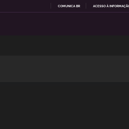
COMUNICA BR
ACESSO À INFORMAÇÃ
I
R
P
A
R
A
O
C
O
N
T
E
Ú
D
O