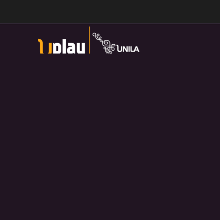
Universidade Federal da Integração Latino-Americana
Av. Tarquínio Joslin dos Santos, 1000 - Lot.
Universitario das Americas, Foz do Iguaçu — PR
Política de Privacidade:
https://divulga.unila.edu.br/politica-
privacidade/
U-play — 2026. Salvo disposição contrária, o material
divulgado pelo site pode ser redistribuído e transformado sem
fins comerciais e com crédito apropriado.