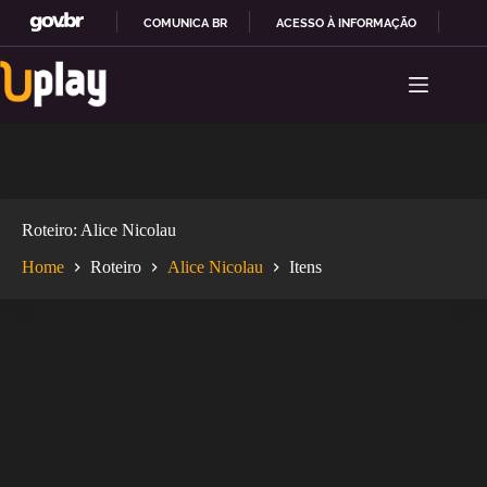
COMUNICA BR
ACESSO À INFORMAÇÃO
PAR
Pular
I
para
R
o
P
conteúdo
A
R
A
O
C
O
Roteiro
Alice Nicolau
N
T
Home
Roteiro
Alice Nicolau
Itens
E
Ú
D
O