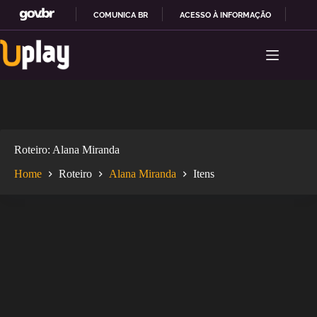
COMUNICA BR
ACESSO À INFORMAÇÃO
PAR
Pular
I
para
R
o
P
conteúdo
A
R
A
O
C
O
Roteiro
Alana Miranda
N
T
Home
Roteiro
Alana Miranda
Itens
E
Ú
D
O