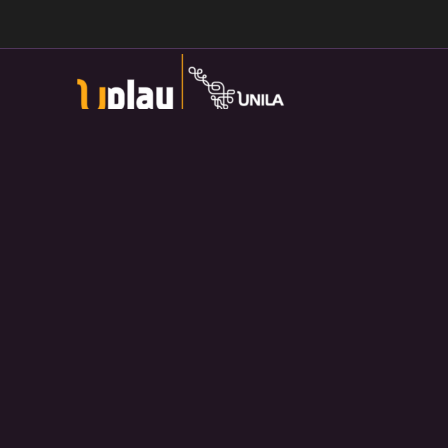
Universidade Federal da Integração Latino-Americana
Av. Tarquínio Joslin dos Santos, 1000 - Lot.
Universitario das Americas, Foz do Iguaçu — PR
Política de Privacidade:
https://divulga.unila.edu.br/politica-
privacidade/
U-play — 2026. Salvo disposição contrária, o material
divulgado pelo site pode ser redistribuído e transformado sem
fins comerciais e com crédito apropriado.