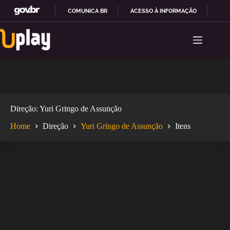
COMUNICA BR
ACESSO À INFORMAÇÃO
PAR
Pular
I
para
R
o
P
conteúdo
A
R
A
O
C
O
Direção
Yuri Gringo de Assunção
N
T
Home
Direção
Yuri Gringo de Assunção
Itens
E
Ú
D
O