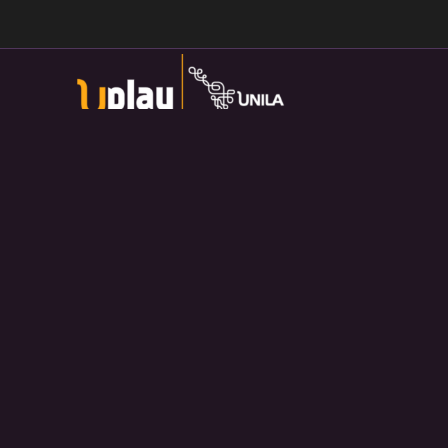
Universidade Federal da Integração Latino-Americana
Av. Tarquínio Joslin dos Santos, 1000 - Lot.
Universitario das Americas, Foz do Iguaçu — PR
Política de Privacidade:
https://divulga.unila.edu.br/politica-
privacidade/
U-play — 2026. Salvo disposição contrária, o material
divulgado pelo site pode ser redistribuído e transformado sem
fins comerciais e com crédito apropriado.