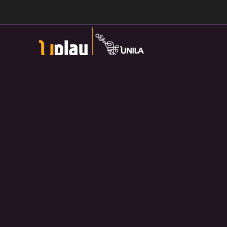
Universidade Federal da Integração Latino-Americana
Av. Tarquínio Joslin dos Santos, 1000 - Lot.
Universitario das Americas, Foz do Iguaçu — PR
Política de Privacidade:
https://divulga.unila.edu.br/politica-
privacidade/
U-play — 2026. Salvo disposição contrária, o material
divulgado pelo site pode ser redistribuído e transformado sem
fins comerciais e com crédito apropriado.