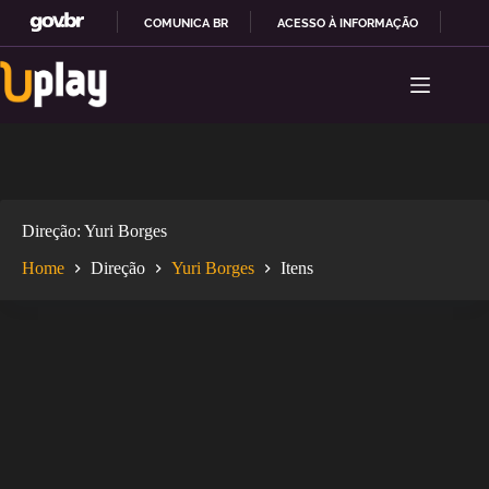
COMUNICA BR
ACESSO À INFORMAÇÃO
PAR
Pular
I
para
R
o
P
conteúdo
A
R
A
O
C
O
Direção
Yuri Borges
N
T
Home
Direção
Yuri Borges
Itens
E
Ú
D
O