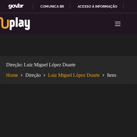
COMUNICA BR
ACESSO À INFORMAÇÃO
PAR
Pular
I
para
R
o
P
conteúdo
A
R
A
O
C
O
Direção
Luiz Miguel López Duarte
N
T
Home
Direção
Luiz Miguel López Duarte
Itens
E
Ú
D
O