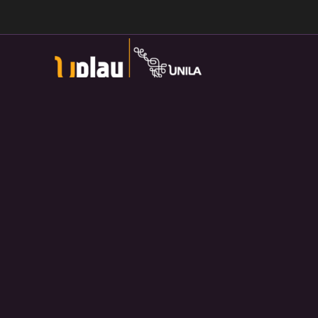
Universidade Federal da Integração Latino-Americana
Av. Tarquínio Joslin dos Santos, 1000 - Lot.
Universitario das Americas, Foz do Iguaçu — PR
Política de Privacidade:
https://divulga.unila.edu.br/politica-
privacidade/
U-play — 2026. Salvo disposição contrária, o material
divulgado pelo site pode ser redistribuído e transformado sem
fins comerciais e com crédito apropriado.