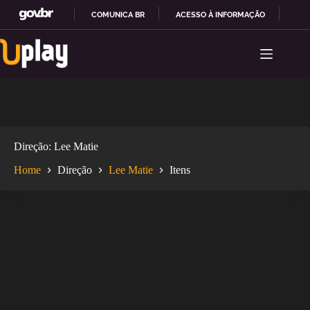
COMUNICA BR
ACESSO À INFORMAÇÃO
PAR
Pular
I
para
R
o
P
conteúdo
A
R
A
O
C
O
Direção
Lee Matie
N
T
Home
Direção
Lee Matie
Itens
E
Ú
D
O