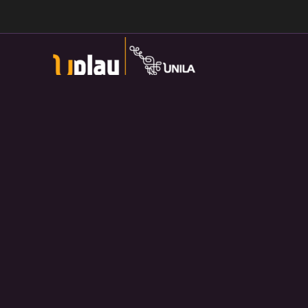
Universidade Federal da Integração Latino-Americana
Av. Tarquínio Joslin dos Santos, 1000 - Lot.
Universitario das Americas, Foz do Iguaçu — PR
Política de Privacidade:
https://divulga.unila.edu.br/politica-
privacidade/
U-play — 2026. Salvo disposição contrária, o material
divulgado pelo site pode ser redistribuído e transformado sem
fins comerciais e com crédito apropriado.