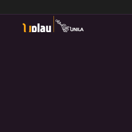
Universidade Federal da Integração Latino-Americana
Av. Tarquínio Joslin dos Santos, 1000 - Lot.
Universitario das Americas, Foz do Iguaçu — PR
Política de Privacidade:
https://divulga.unila.edu.br/politica-
privacidade/
U-play — 2026. Salvo disposição contrária, o material
divulgado pelo site pode ser redistribuído e transformado sem
fins comerciais e com crédito apropriado.