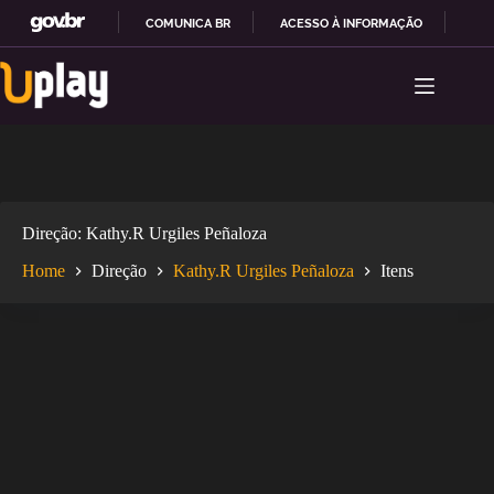
COMUNICA BR
ACESSO À INFORMAÇÃO
PAR
Pular
I
para
R
o
P
conteúdo
A
R
A
O
C
O
Direção
Kathy.R Urgiles Peñaloza
N
T
Home
Direção
Kathy.R Urgiles Peñaloza
Itens
E
Ú
D
O