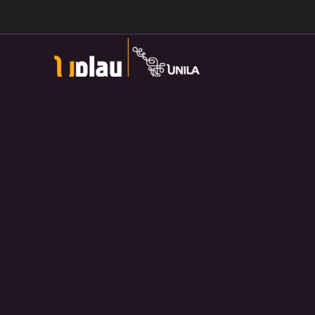
Universidade Federal da Integração Latino-Americana
Av. Tarquínio Joslin dos Santos, 1000 - Lot.
Universitario das Americas, Foz do Iguaçu — PR
Política de Privacidade:
https://divulga.unila.edu.br/politica-
privacidade/
U-play — 2026. Salvo disposição contrária, o material
divulgado pelo site pode ser redistribuído e transformado sem
fins comerciais e com crédito apropriado.