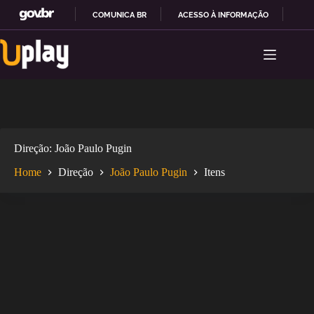
COMUNICA BR
ACESSO À INFORMAÇÃO
PAR
Pular
I
para
R
o
P
conteúdo
A
R
A
O
C
O
Direção
João Paulo Pugin
N
T
Home
Direção
João Paulo Pugin
Itens
E
Ú
D
O