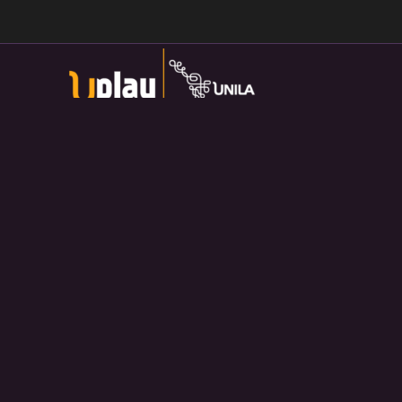
Universidade Federal da Integração Latino-Americana
Av. Tarquínio Joslin dos Santos, 1000 - Lot.
Universitario das Americas, Foz do Iguaçu — PR
Política de Privacidade:
https://divulga.unila.edu.br/politica-
privacidade/
U-play — 2026. Salvo disposição contrária, o material
divulgado pelo site pode ser redistribuído e transformado sem
fins comerciais e com crédito apropriado.