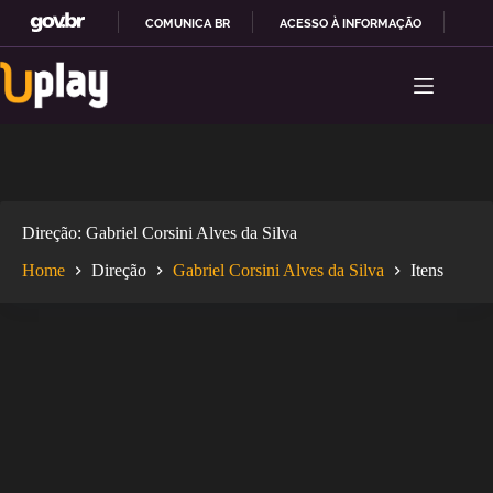
COMUNICA BR
ACESSO À INFORMAÇÃO
PAR
Pular
I
para
R
o
P
conteúdo
A
R
A
O
C
O
Direção
Gabriel Corsini Alves da Silva
N
T
Home
Direção
Gabriel Corsini Alves da Silva
Itens
E
Ú
D
O