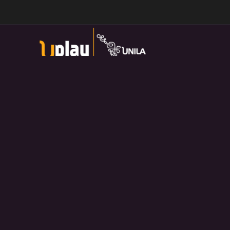
Universidade Federal da Integração Latino-Americana
Av. Tarquínio Joslin dos Santos, 1000 - Lot.
Universitario das Americas, Foz do Iguaçu — PR
Política de Privacidade:
https://divulga.unila.edu.br/politica-
privacidade/
U-play — 2026. Salvo disposição contrária, o material
divulgado pelo site pode ser redistribuído e transformado sem
fins comerciais e com crédito apropriado.