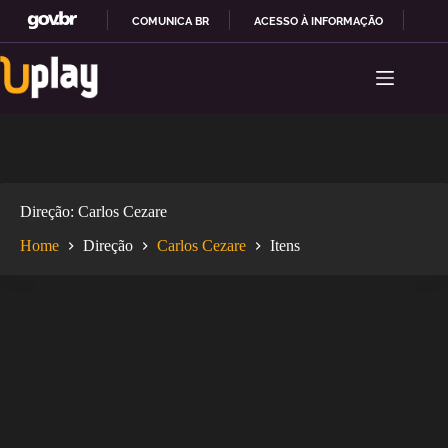
COMUNICA BR
ACESSO À INFORMAÇÃO
PAR
Pular
I
para
R
o
P
conteúdo
A
R
A
O
C
O
Direção
Carlos Cezare
N
T
Home
Direção
Carlos Cezare
Itens
E
Ú
D
O