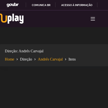
COMUNICA BR
ACESSO À INFORMAÇÃO
PAR
Pular
I
para
R
o
P
conteúdo
A
R
A
O
C
O
Direção
Andrés Carvajal
N
T
Home
Direção
Andrés Carvajal
Itens
E
Ú
D
O