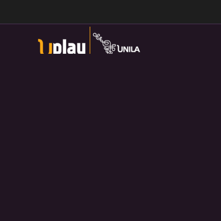
Universidade Federal da Integração Latino-Americana
Av. Tarquínio Joslin dos Santos, 1000 - Lot.
Universitario das Americas, Foz do Iguaçu — PR
Política de Privacidade:
https://divulga.unila.edu.br/politica-
privacidade/
U-play — 2026. Salvo disposição contrária, o material
divulgado pelo site pode ser redistribuído e transformado sem
fins comerciais e com crédito apropriado.