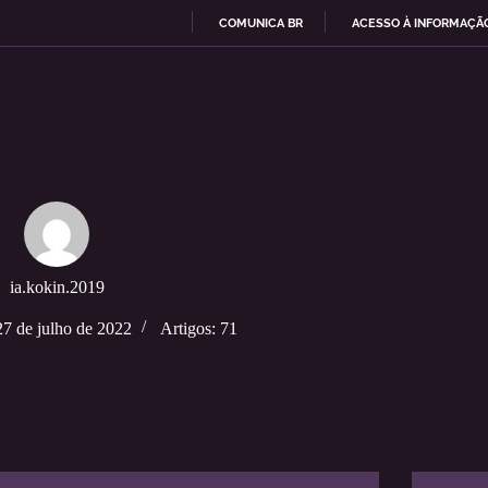
COMUNICA BR
ACESSO À INFORMAÇÃ
I
R
P
A
R
A
O
C
O
N
T
E
ia.kokin.2019
Ú
D
27 de julho de 2022
Artigos: 71
O