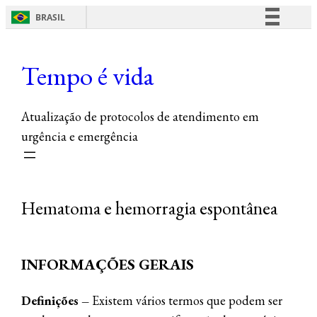
BRASIL
Pular
Simplifique!
para
Comunica BR
Tempo é vida
o
Participe
conteúdo
Acesso à informação
Atualização de protocolos de atendimento em
Legislação
urgência e emergência
Canais
Hematoma e hemorragia espontânea
INFORMAÇÕES GERAIS
Definições –
Existem vários termos que podem ser