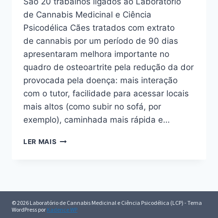
São 20 trabalhos ligados ao Laboratório
de Cannabis Medicinal e Ciência
Psicodélica Cães tratados com extrato
de cannabis por um período de 90 dias
apresentaram melhora importante no
quadro de osteoartrite pela redução da dor
provocada pela doença: mais interação
com o tutor, facilidade para acessar locais
mais altos (como subir no sofá, por
exemplo), caminhada mais rápida e…
ESTUDOS
LER MAIS
COM CANNABIS E
PSICODÉLICOS
SERÃO
APRESENTADOS
EM
EVENTO
© 2026 Laboratório de Cannabis Medicinal e Ciência Psicodélica (LCP) - Tema
WordPress por
Kadence WP
NESTA