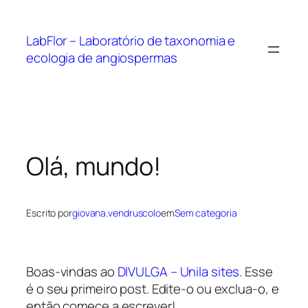
Pular
para
LabFlor – Laboratório de taxonomia e
o
ecologia de angiospermas
conteúdo
Olá, mundo!
Escrito por
giovana.vendruscolo
em
Sem categoria
Boas-vindas ao
DIVULGA – Unila sites
. Esse
é o seu primeiro post. Edite-o ou exclua-o, e
então comece a escrever!