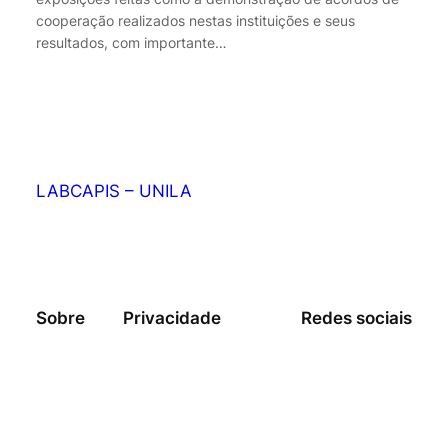
cooperação realizados nestas instituições e seus
resultados, com importante…
LABCAPIS – UNILA
Laboratório de Cinema E Audiovisual para Preservação
de Imagem e Som
Sobre
Privacidade
Redes sociais
Equipe
Política de privacidade
Facebook
História
Termos e condições
Instagram
Carreiras
Fale conosco
Twitter/X