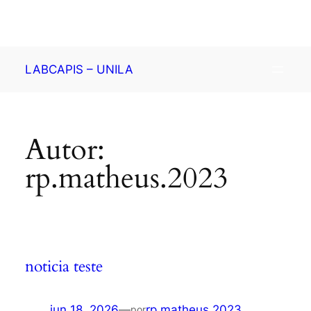
Pular
LABCAPIS – UNILA
para
o
conteúdo
Autor:
rp.matheus.2023
noticia teste
jun 18, 2026
—
rp.matheus.2023
por