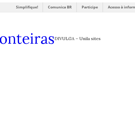
Simplifique!
Comunica BR
Participe
Acesso à infor
onteiras
DIVULGA – Unila sites