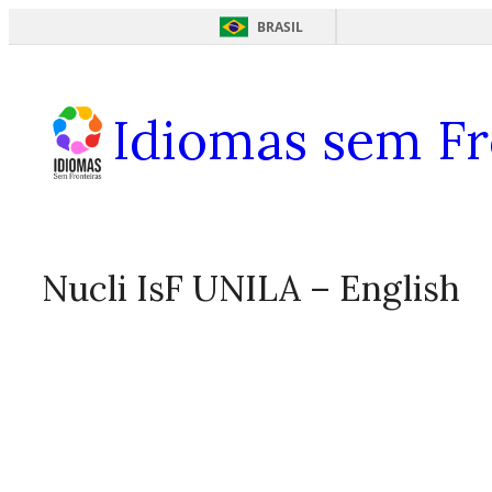
BRASIL
Skip
to
Idiomas sem Fr
content
Nucli IsF UNILA – English