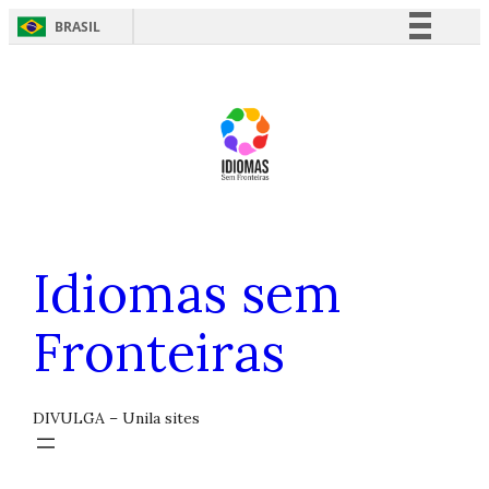
BRASIL
Simplifique!
Comunica BR
Participe
Acesso à informação
Legislação
Canais
Idiomas sem
Fronteiras
DIVULGA – Unila sites