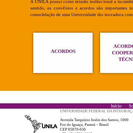
A UNILA possui como missão institucional a incumbên
sentido, os convênios e acordos são importantes in
consolidação de uma Universidade tão inovadora co
ACORDO
ACORDOS
COOPE
TÉCN
Início
S
UNIVERSIDADE FEDERAL DA INTEGRAÇ
Avenida Tarquínio Joslin dos Santos, 1000
Foz do Iguaçu, Paraná – Brasil
CEP 85870-650