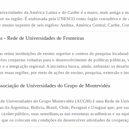
de Universidades da América Latina e do Caribe é a maior, mais antiga
Superior na região. É endossada pela UNESCO como órgão consultivo 
ções de ensino superior de seis regiões: Andina, América Central, Carib
nteiras - Rede de Universidades de Fronteiras
nteiras reúne instituições de ensino superior e centros de pesquisa loc
ular ações conjuntas voltadas para o desenvolvimento de políticas públ
guismo e a integração regional. A iniciativa busca, ainda, enfrentar o
dos por essas regiões, por meio de ações de ensino, pesquisa, extensã
 Associação de Universidades do Grupo de Montevidéu
iação de Universidades do Grupo Montevidéu (AUGM) é uma Rede de 
ernadas da Argentina, Bolívia, Brasil, Chile, Paraguai e Uruguai que,
, seu caráter público, suas semelhanças nas estruturas acadêmicas e na
rísticas que os colocam em condições de desenvolver atividades de coo