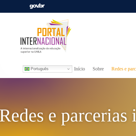
Início
Sobre
Redes e parc
Português
Redes e parcerias 