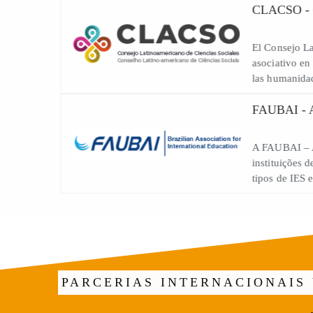
CLACSO
El Cons
asociat
las huma
FAUBAI
A FAUBA
institui
tipos de
PARCERIAS INTERNACIONAI