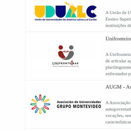
A União 
Ensino 
institui
Unifro
A Unifro
de artic
plurilin
enfrenta
AUGM -
A Assoc
autogov
vocações
caracte