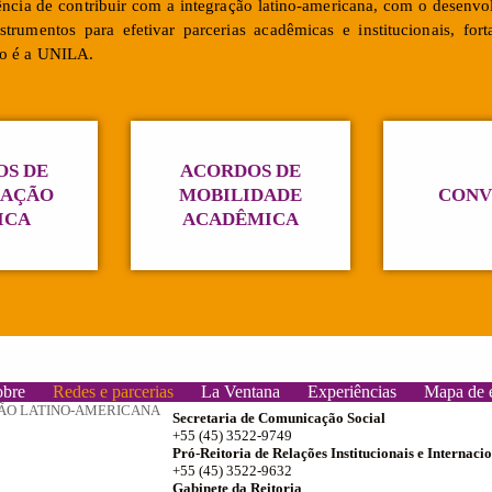
cia de contribuir com a integração latino-americana, com o desenvol
strumentos para efetivar parcerias acadêmicas e institucionais, for
mo é a UNILA.
S DE
ACORDOS DE
RAÇÃO
MOBILIDADE
CONV
ICA
ACADÊMICA
obre
Redes e parcerias
La Ventana
Experiências
Mapa de 
ÃO LATINO-AMERICANA
Secretaria de Comunicação Social
+55 (45) 3522-9749
Pró-Reitoria de Relações Institucionais e Internaci
+55 (45) 3522-9632
Gabinete da Reitoria