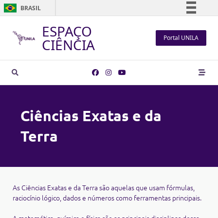
BRASIL
Simplifique!
ESPAÇO
Portal UNILA
Comunica BR
CIÊNCIA
Participe
Acesso à informação
Legislação
Canais
Ciências Exatas e da
Terra
As Ciências Exatas e da Terra são aquelas que usam fórmulas,
raciocínio lógico, dados e números como ferramentas principais.