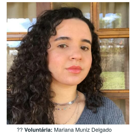
?‍?
Mariana Muniz Delgado
Voluntária: