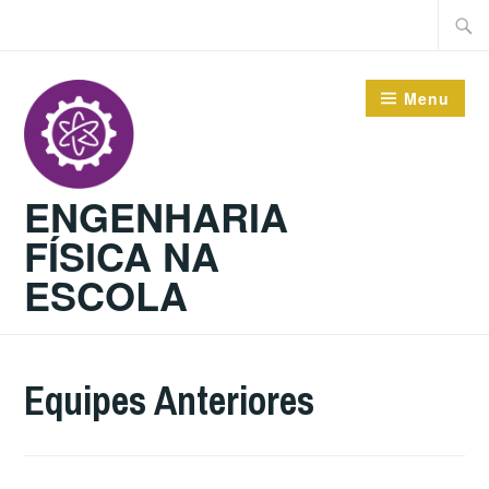
Ir
Pesqu
para
por:
conteúdo
Menu
ENGENHARIA
FÍSICA NA
ESCOLA
Equipes Anteriores