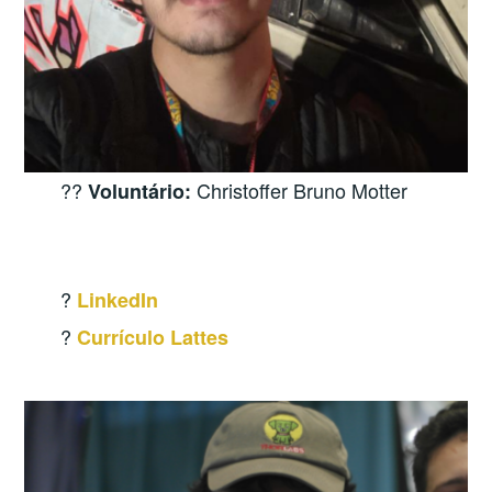
?‍?
Christoffer Bruno Motter
Voluntário:
?
LinkedIn
?
Currículo Lattes