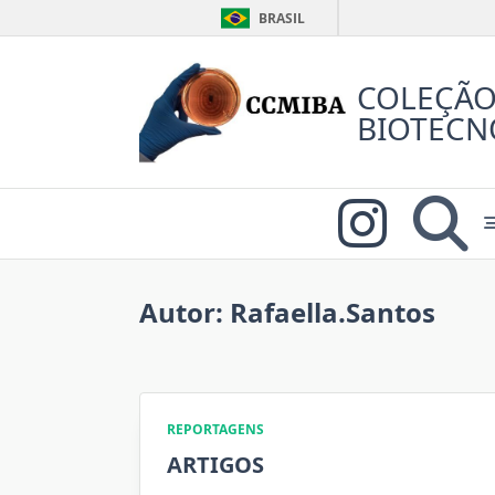
BRASIL
Skip
to
COLEÇÃO
content
BIOTECN
Autor:
Rafaella.santos
REPORTAGENS
ARTIGOS