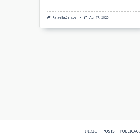
Rafaella.santos
Abr 17, 2025
⠀⠀⠀
⠀⠀⠀
⠀⠀⠀
INÍCIO
POSTS
PUBLICAÇÕ