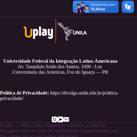
Universidade Federal da Integração Latino-Americana
Av. Tarquínio Joslin dos Santos, 1000 - Lot.
Universitario das Americas, Foz do Iguaçu — PR
Política de Privacidade:
https://divulga.unila.edu.br/politica-
privacidade/
U-play — 2026. Salvo disposição contrária, o material
divulgado pelo site pode ser redistribuído e transformado sem
fins comerciais e com crédito apropriado.