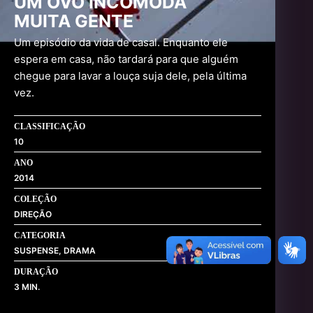
UM OVO INCOMODA
MUITA GENTE
Um episódio da vida de casal. Enquanto ele
espera em casa, não tardará para que alguém
chegue para lavar a louça suja dele, pela última
vez.
CLASSIFICAÇÃO
10
ANO
2014
COLEÇÃO
DIREÇÃO
CATEGORIA
SUSPENSE, DRAMA
DURAÇÃO
3