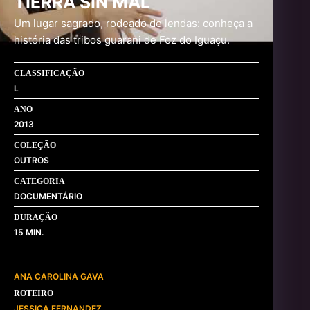
TIERRA SIN MAL
Um lugar sagrado, rodeado de lendas: conheça a
história das tribos guarani de Foz do Iguaçu.
CLASSIFICAÇÃO
L
ANO
2013
COLEÇÃO
OUTROS
CATEGORIA
DOCUMENTÁRIO
DURAÇÃO
15
ANA CAROLINA GAVA
ROTEIRO
JESSICA FERNANDEZ