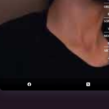
OR
SO
MO
AR