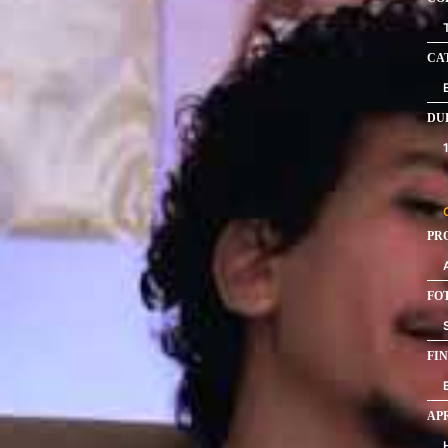
CA
DU
PR
FO
FI
AP