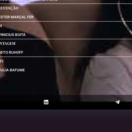
IENTAÇÃO
ESTER MARÇAL FER
M
VINICIUS BOITA
NTAGEM
BETO RUHOFF
TE
JULIA BAFUME