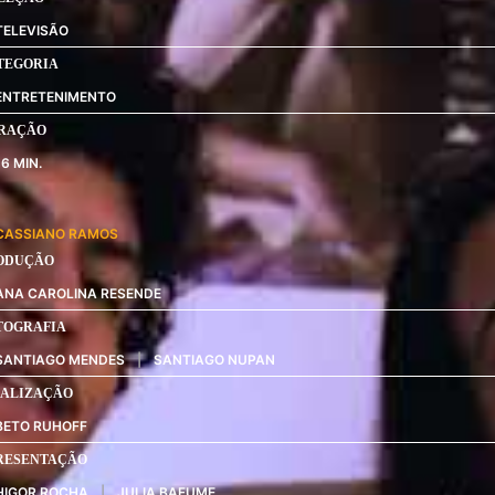
TELEVISÃO
TEGORIA
ENTRETENIMENTO
RAÇÃO
16
CASSIANO RAMOS
ODUÇÃO
ANA CAROLINA RESENDE
TOGRAFIA
SANTIAGO MENDES
|
SANTIAGO NUPAN
NALIZAÇÃO
BETO RUHOFF
RESENTAÇÃO
HIGOR ROCHA
|
JULIA BAFUME