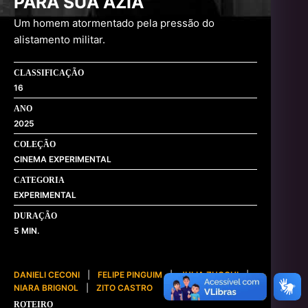
PARA SUA AZIA
Um homem atormentado pela pressão do
alistamento militar.
CLASSIFICAÇÃO
16
ANO
2025
COLEÇÃO
CINEMA EXPERIMENTAL
CATEGORIA
EXPERIMENTAL
DURAÇÃO
5
DANIELI CECONI
|
FELIPE PINGUIM
|
JULIA ZUCCHI
|
NIARA BRIGNOL
|
ZITO CASTRO
ROTEIRO