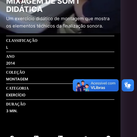
MIXAGEM DE SOM I
DIDÁTICA
Um exercício didático de montagem que mostra
os elementos técnicos da finalização sonora.
CLASSIFICAÇÃO
L
ANO
2014
COLEÇÃO
MONTAGEM
CATEGORIA
EXERCÍCIO
DURAÇÃO
3