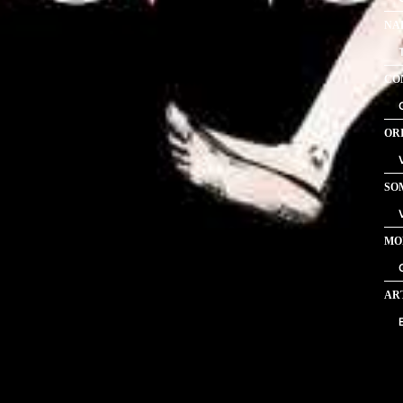
NA
CO
OR
SO
MO
AR