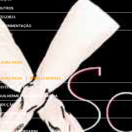
OUTROS
TEGORIA
EXPERIMENTAÇÃO
RAÇÃO
4
LAURA PAIVA
TEIRO
LAURA PAIVA
|
RITIELLE MORAES
SISTENTE DE DIREÇÃO
GUILHERME BORDONALLI GARCIA
ODUÇÃO
RITIELLE MORAES
TOGRAFIA
GIOVANNA BORSARINI