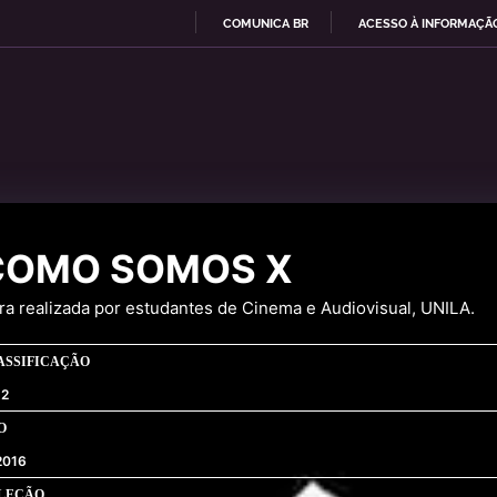
COMUNICA BR
ACESSO À INFORMAÇÃ
I
R
P
A
R
A
O
C
O
N
COMO SOMOS X
T
E
Ú
ra realizada por estudantes de Cinema e Audiovisual, UNILA.
D
O
ASSIFICAÇÃO
12
O
2016
LEÇÃO