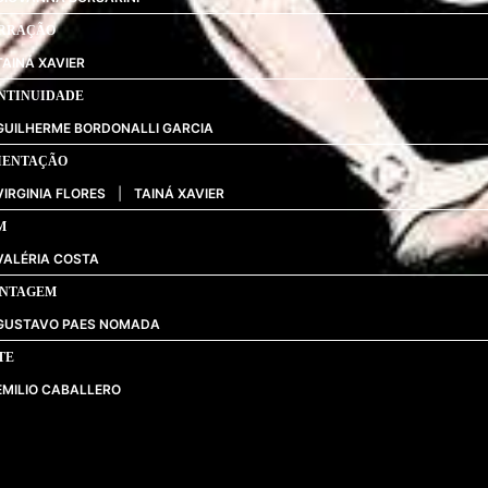
RRAÇÃO
TAINÁ XAVIER
NTINUIDADE
GUILHERME BORDONALLI GARCIA
IENTAÇÃO
VIRGINIA FLORES
|
TAINÁ XAVIER
M
VALÉRIA COSTA
NTAGEM
GUSTAVO PAES NOMADA
TE
EMILIO CABALLERO