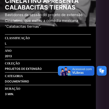
CINELATINO APRESENTA
CALABACITAS TIERNAS
Bastidores da sessão do projeto de extensão
Cinelatino, que exibiu a comédia mexicana
“Calabacitas tiernas”.
CLASSIFICAÇÃO
L
ANO
2013
COLEÇÃO
PROJETOS DE EXTENSÃO
CATEGORIA
DOCUMENTÁRIO
DURAÇÃO
3