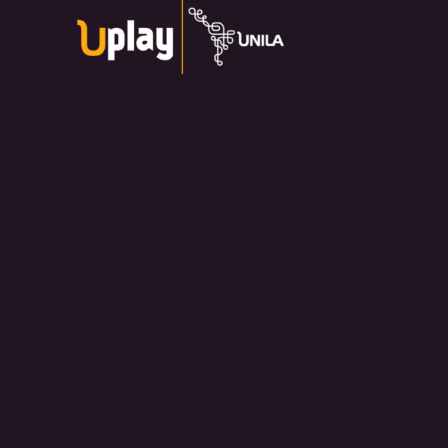
Universidade Federal da Integração Latino-Americana
Av. Tarquínio Joslin dos Santos, 1000 - Lot.
Universitario das Americas, Foz do Iguaçu — PR
Política de Privacidade:
https://divulga.unila.edu.br/politica-
privacidade/
U-play — 2026. Salvo disposição contrária, o material
divulgado pelo site pode ser redistribuído e transformado sem
fins comerciais e com crédito apropriado.