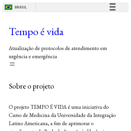
BRASIL
Pular
Simplifique!
para
Comunica BR
Tempo é vida
o
Participe
conteúdo
Acesso à informação
Atualização de protocolos de atendimento em
Legislação
urgência e emergência
Canais
Sobre o projeto
O projeto TEMPO É VIDA é uma iniciativa do
Curso de Medicina da Universidade da Integração
Latino Americana, a fim de aprimorar o