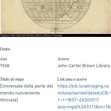
Dados
Ano
Acervo
1556
John Carter Brown Library
Título do mapa
Link para o acervo
[Universale della parte del
https://jcb.lunaimaging.co
mondo nuovamente
m/luna/servlet/detail/JCB~
ritrovata]
1~1~1657~2420001?
qvq=mgid%3A5171&mi=1&